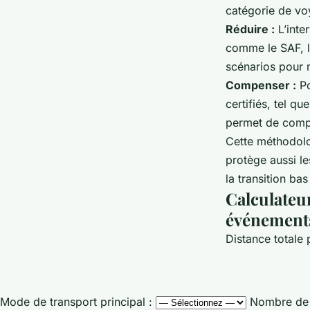
catégorie de vo
Réduire :
L’inte
comme le SAF, la
scénarios pour 
Compenser :
Po
certifiés, tel q
permet de compe
Cette méthodolo
protège aussi le
la transition ba
Calculateu
événement
Distance totale 
Mode de transport principal :
Nombre de p