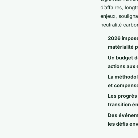
d’affaires, lon
enjeux, soulign
neutralité carbo
2026 impose 
matérialité
Un budget d
actions aux 
La méthodol
et compense
Les progrès 
transition é
Des événeme
les défis e