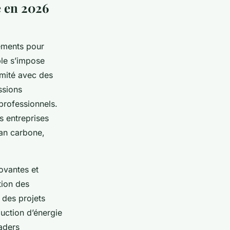
 en 2026
ements pour
ble s’impose
rmité avec des
ssions
professionnels.
s entreprises
lan carbone,
ovantes et
tion des
 des projets
duction d’énergie
aders