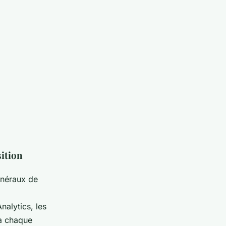
ition
énéraux de
alytics, les
 à chaque