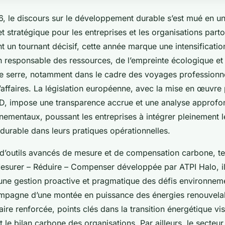
6, le discours sur le développement durable s’est mué en 
t stratégique pour les entreprises et les organisations parto
t un tournant décisif, cette année marque une intensificati
on responsable des ressources, de l’empreinte écologique e
de serre, notamment dans le cadre des voyages professionne
affaires. La législation européenne, avec la mise en œuvre
RD, impose une transparence accrue et une analyse approfo
nementaux, poussant les entreprises à intégrer pleinement l
urable dans leurs pratiques opérationnelles.
d’outils avancés de mesure et de compensation carbone, te
surer – Réduire – Compenser développée par ATPI Halo, il
s une gestion proactive et pragmatique des défis environne
mpagne d’une montée en puissance des énergies renouvelab
ire renforcée, points clés dans la transition énergétique vis
t le bilan carbone des organisations. Par ailleurs, le secte