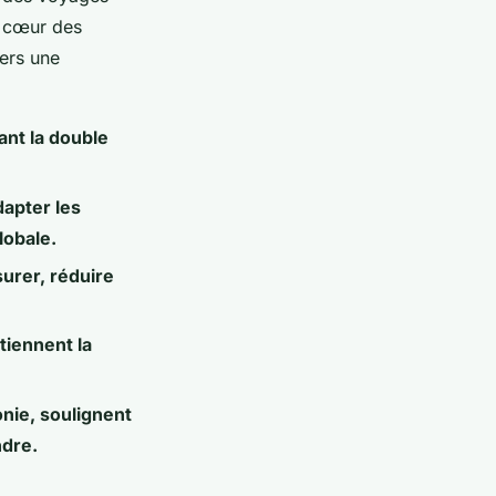
u cœur des
vers une
ant la double
apter les
lobale.
urer, réduire
tiennent la
ie, soulignent
ndre.