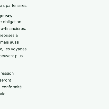
urs partenaires.
prises
e obligation
ra-financières.
treprises à
 mais aussi
te, les voyages
peuvent plus
pression
 seront
a conformité
ale.