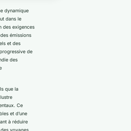
une dynamique
ut dans le
on des exigences
t des émissions
ls et des
 progressive de
ndie des
e
ls que la
lustre
mentaux. Ce
les et d’une
ant à réduire
ur des voyages