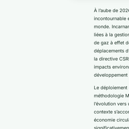
À l’aube de 202
incontournable e
monde. Incarnan
liées à la gesti
de gaz à effet 
déplacements d’
la directive CS
impacts environ
développement d
Le déploiement 
méthodologie Me
l’évolution ver
contexte s’acco
économie circula
significativemen