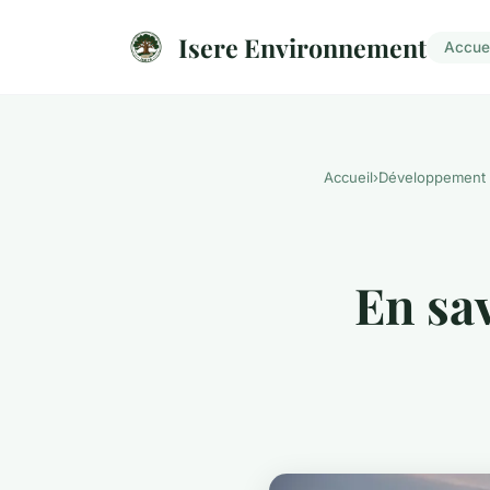
Isere Environnement
Accuei
Accueil
›
Développement 
En sa