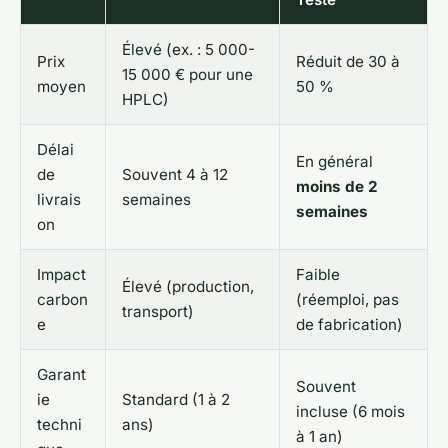
Élevé (ex. : 5 000-
Prix
Réduit de 30 à
15 000 € pour une
moyen
50 %
HPLC)
Délai
En général
de
Souvent 4 à 12
moins de 2
livrais
semaines
semaines
on
Impact
Faible
Élevé (production,
carbon
(réemploi, pas
transport)
e
de fabrication)
Garant
Souvent
ie
Standard (1 à 2
incluse (6 mois
techni
ans)
à 1 an)